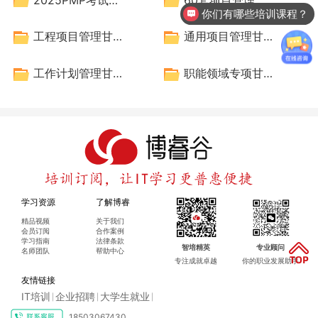
你们有哪些培训课程？
工程项目管理甘特图
通用项目管理甘特图模板
工作计划管理甘特图模板
职能领域专项甘特图模板
学习资源
了解博睿
精品视频
关于我们
会员订阅
合作案例
学习指南
法律条款
智培精英
专业顾问
名师团队
帮助中心
专注成就卓越
你的职业发展助手
友情链接
IT培训
企业招聘
大学生就业
|
|
|
18503067430