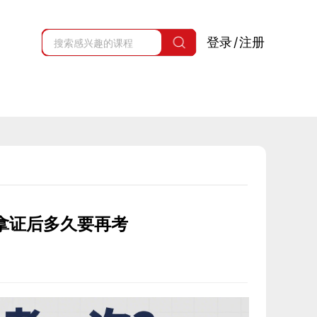
登录
/
注册
？拿证后多久要再考