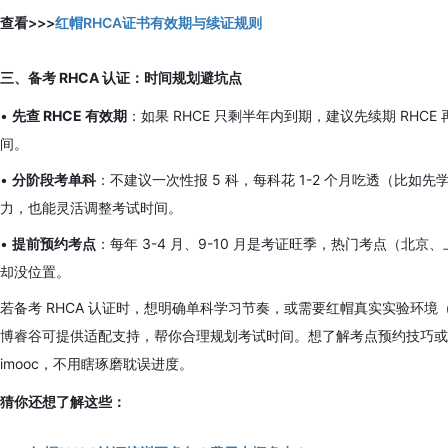
查看>>>
红帽RHCA证书有效期与续证规则
三、备考 RHCA 认证：时间规划避坑点
•
先查 RHCE 有效期
：如果 RHCE 只剩半年内到期，建议先续期 RHC
间。
•
分阶段考单科
：不建议一次性报 5 科，每科花 1-2 个月吃透（比如先学 An
力，也能灵活调整考试时间。
•
提前预约考点
：每年 3-4 月、9-10 月是考证旺季，热门考点（北京
却没位置。
若备考 RHCA 认证时，想明确单科学习节奏，或需要红帽真实实验环境（如 Op
博睿谷可提供适配支持，帮你合理规划考试时间。想了解考点预约技巧或单科备
imooc，不用瞎琢磨耽误进度。
猜你还想了解这些：