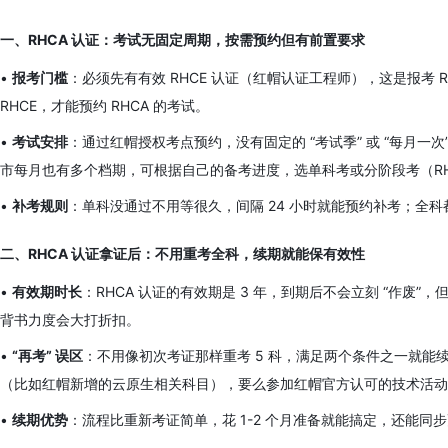
一、RHCA 认证：考试无固定周期，按需预约但有前置要求​
•
报考门槛
：必须先有有效 RHCE 认证（红帽认证工程师），这是报考 R
RHCE，才能预约 RHCA 的考试。
•
考试安排
：通过红帽授权考点预约，没有固定的 “考试季” 或 “每月一次
市每月也有多个档期，可根据自己的备考进度，选单科考或分阶段考（RHCA 
•
补考规则
：单科没通过不用等很久，间隔 24 小时就能预约补考；全科都过
二、RHCA 认证拿证后：不用重考全科，续期就能保有效性
•
有效期时长
：RHCA 认证的有效期是 3 年，到期后不会立刻 “作废”
背书力度会大打折扣。
•
“再考” 误区
：不用像初次考证那样重考 5 科，满足两个条件之一就能续期
（比如红帽新增的云原生相关科目），要么参加红帽官方认可的技术活动
•
续期优势
：流程比重新考证简单，花 1-2 个月准备就能搞定，还能同步