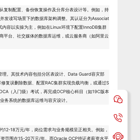
、主从复制配置、备份恢复操作及分库分表设计等。例如，持
读写场景下的数据库架构调整。其认证分为Associat
，考试内容以实操为主，例如在Linux环境下配置InnoDB集群
如电商平台、社交媒体的数据库运维，或云服务商（如阿里云
理。其技术内容包括分区表设计、Data Guard容灾部
库修复误删除数据、配置RAC集群实现负载均衡，或通过S
通过OCA（入门级）考试，再完成OCP核心科目（如19C版本
业务系统的数据库运维与容灾设计。
约12-18万元/年，岗位需求与业务规模呈正相关。例如，
围在15-20万元/年。而Oracle OCP持证者薪资水平