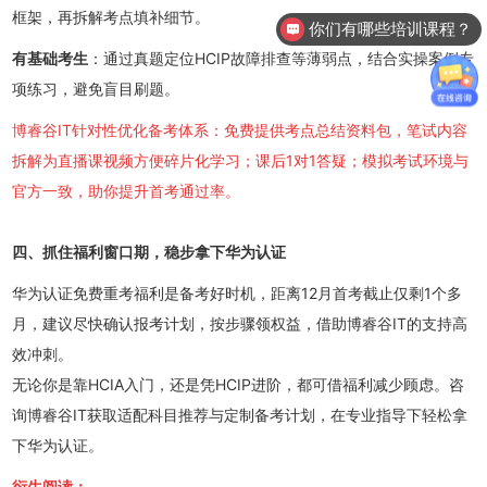
框架，再拆解考点填补细节。
你们有哪些培训课程？
有基础考生
：通过真题定位HCIP故障排查等薄弱点，结合实操案例专
项练习，避免盲目刷题。
博睿谷IT针对性优化备考体系：免费提供考点总结资料包，笔试内容
拆解为直播课视频方便碎片化学习；课后1对1答疑；模拟考试环境与
官方一致，助你提升首考通过率。
四、抓住福利窗口期，稳步拿下华为认证
华为认证免费重考福利是备考好时机，距离12月首考截止仅剩1个多
月，建议尽快确认报考计划，按步骤领权益，借助博睿谷IT的支持高
效冲刺。
无论你是靠HCIA入门，还是凭HCIP进阶，都可借福利减少顾虑。咨
询博睿谷IT获取适配科目推荐与定制备考计划，在专业指导下轻松拿
下华为认证。
衍生阅读：