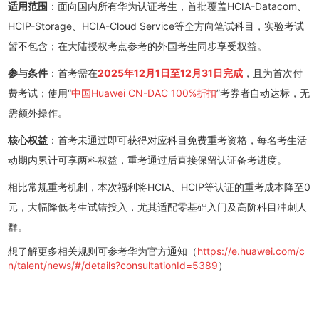
适用范围
：面向国内所有华为认证考生，首批覆盖HCIA-Datacom、
HCIP-Storage、HCIA-Cloud Service等全方向笔试科目，实验考试
暂不包含；在大陆授权考点参考的外国考生同步享受权益。
参与条件
：首考需在
2025年12月1日至12月31日完成
，且为首次付
费考试；使用“
中国Huawei CN-DAC 100%折扣
”考券者自动达标，无
需额外操作。
核心权益
：首考未通过即可获得对应科目免费重考资格，每名考生活
动期内累计可享两科权益，重考通过后直接保留认证备考进度。
相比常规重考机制，本次福利将HCIA、HCIP等认证的重考成本降至0
元，大幅降低考生试错投入，尤其适配零基础入门及高阶科目冲刺人
群。
想了解更多相关规则可参考华为官方通知（
https://e.huawei.com/c
n/talent/news/#/details?consultationId=5389
）