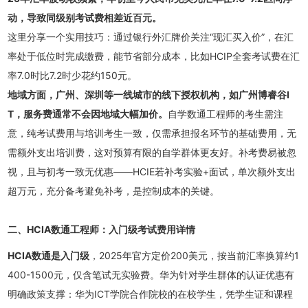
动，导致同级别考试费相差近百元。
这里分享一个实用技巧：通过银行外汇牌价关注“现汇买入价”，在汇
率处于低位时完成缴费，能节省部分成本，比如HCIP全套考试费在汇
率7.0时比7.2时少花约150元。
地域方面，广州、深圳等一线城市的线下授权机构，如广州博睿谷I
T，服务费通常不会因地域大幅加价。
自学数通工程师的考生需注
意，纯考试费用与培训考生一致，仅需承担报名环节的基础费用，无
需额外支出培训费，这对预算有限的自学群体更友好。补考费易被忽
视，且与初考一致无优惠——HCIE若补考实验+面试，单次额外支出
超万元，充分备考避免补考，是控制成本的关键。
二、HCIA数通工程师：入门级考试费用详情
HCIA数通是
入门级
，2025年官方定价200美元，按当前汇率换算约1
400-1500元，仅含笔试无实验费。华为针对学生群体的认证优惠有
明确政策支撑：华为ICT学院合作院校的在校学生，凭学生证和课程