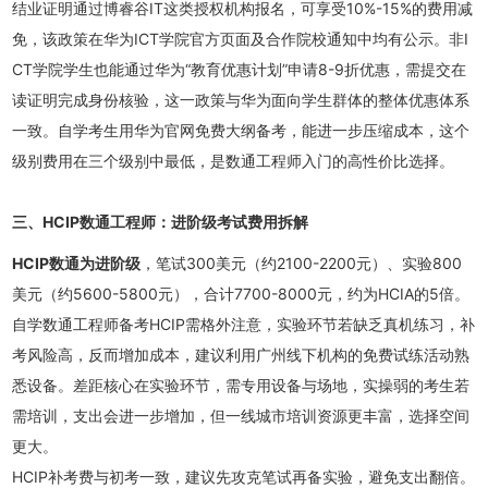
结业证明通过博睿谷IT这类授权机构报名，可享受10%-15%的费用减
免，该政策在华为ICT学院官方页面及合作院校通知中均有公示。非I
CT学院学生也能通过华为“教育优惠计划”申请8-9折优惠，需提交在
读证明完成身份核验，这一政策与华为面向学生群体的整体优惠体系
一致。自学考生用华为官网免费大纲备考，能进一步压缩成本，这个
级别费用在三个级别中最低，是数通工程师入门的高性价比选择。
三、HCIP数通工程师：进阶级考试费用拆解
HCIP数通为进阶级
，笔试300美元（约2100-2200元）、实验800
美元（约5600-5800元），合计7700-8000元，约为HCIA的5倍。
自学数通工程师备考HCIP需格外注意，实验环节若缺乏真机练习，补
考风险高，反而增加成本，建议利用广州线下机构的免费试练活动熟
悉设备。差距核心在实验环节，需专用设备与场地，实操弱的考生若
需培训，支出会进一步增加，但一线城市培训资源更丰富，选择空间
更大。
HCIP补考费与初考一致，建议先攻克笔试再备实验，避免支出翻倍。