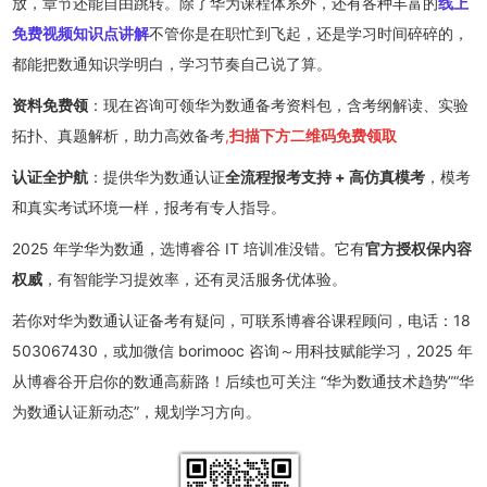
放，章节还能自由跳转。除了华为课程体系外，还有各种丰富的
线上
免费视频知识点讲解
不管你是在职忙到飞起，还是学习时间碎碎的，
都能把数通知识学明白，学习节奏自己说了算。
资料免费领
：现在咨询可领华为数通备考资料包，含考纲解读、实验
拓扑、真题解析，助力高效备考
,
扫描下方二维码免费领取
认证全护航
：提供华为数通认证
全流程报考支持 + 高仿真模考
，模考
和真实考试环境一样，报考有专人指导。
2025 年学华为数通，选博睿谷 IT 培训准没错。它有
官方授权保内容
权威
，有智能学习提效率，还有灵活服务优体验。
若你对华为数通认证备考有疑问，可联系博睿谷课程顾问，电话：18
503067430，或加微信 borimooc 咨询～用科技赋能学习，2025 年
从博睿谷开启你的数通高薪路！后续也可关注 “华为数通技术趋势”“华
为数通认证新动态”，规划学习方向。