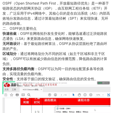
OSPF（Open Shortest Path First，开放最短路径优先）是一种基于
链路状态的内部网关协议（IGP），由互联网工程任务组（IETF）开
发，广泛应用于IPv4网络中。其核心目的是在自治系统（AS）内部高
效地分发路由信息，通过计算最短路径树（SPT）来实现快速、无环
的路由收敛。
二、OSPF的主要特点
快速收敛
：OSPF在网络拓扑发生变化时，能够迅速通过泛洪链路状
态通告（LSA）来更新路由信息，确保网络快速恢复
。
无环路设计
：基于最短路径树算法，OSPF从协议层面杜绝了路由环
路的产生
。
区域划分
：通过将网络划分为不同的区域（如主干区域和非主干区
域），OSPF可以有效减少路由信息的传播范围，降低路由器的计算
负担
。
支持多路径负载均衡
：OSPF可以为同一目的地址配置多条等价路
由，实现流量的负载均衡
。
安全性
：支持基于接口的报文验证，确保路由信息的安全性
。