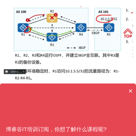
×
博睿谷IT培训订阅，你想了解什么课程呢?
学习资源
了解博睿