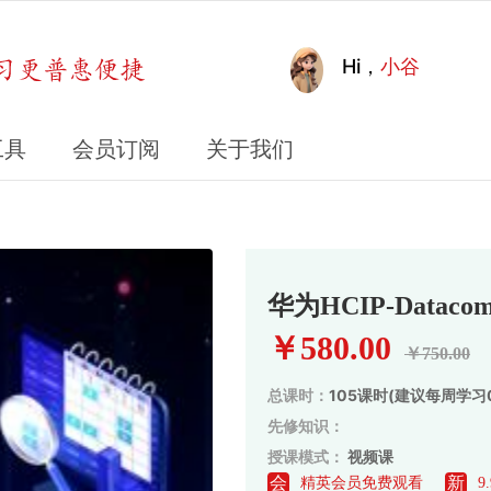
Hi，
小谷
工具
会员订阅
关于我们
华为HCIP-Dat
￥580.00
￥750.00
总课时：
105课时(
建议每周学习
先修知识：
授课模式：
视频课
会
新
精英会员免费观看
9