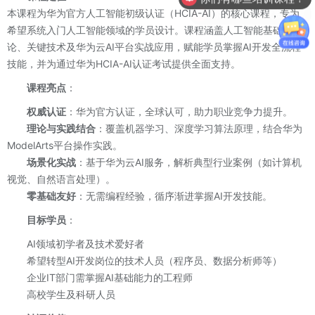
你们是怎么收费的呢
本课程为华为官方人工智能初级认证（HCIA-AI）的核心课程，专为
希望系统入门人工智能领域的学员设计。课程涵盖人工智能基础理
论、关键技术及华为云AI平台实战应用，赋能学员掌握AI开发全流程
技能，并为通过华为HCIA-AI认证考试提供全面支持。
课程亮点
：
权威认证
：华为官方认证，全球认可，助力职业竞争力提升。
理论与实践结合
：覆盖机器学习、深度学习算法原理，结合华为
ModelArts平台操作实践。
场景化实战
：基于华为云AI服务，解析典型行业案例（如计算机
视觉、自然语言处理）。
零基础友好
：无需编程经验，循序渐进掌握AI开发技能。
目标学员
：
AI领域初学者及技术爱好者
希望转型AI开发岗位的技术人员（程序员、数据分析师等）
企业IT部门需掌握AI基础能力的工程师
高校学生及科研人员