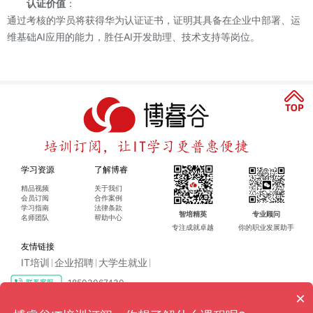
认证价值
：
通过考核的学员将获得华为认证证书，证明其具备在企业中部署、运
维基础AI应用的能力，胜任AI开发助理、技术支持等岗位。
学习资源
了解博睿
精品视频
关于我们
会员订阅
合作案例
学习指南
法律条款
智培精英
专业顾问
名师团队
帮助中心
专注成就卓越
你的职业发展助手
友情链接
IT培训
企业招聘
大学生就业
|
|
|
18503067430
×
Copyright ©2016-2024 博睿（广州）科技有限公司 All rights reserved
粤ICP