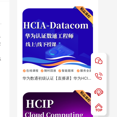
管
应
练
华为数通初级认证【直播课】华为
HCIA-Datacom
数通