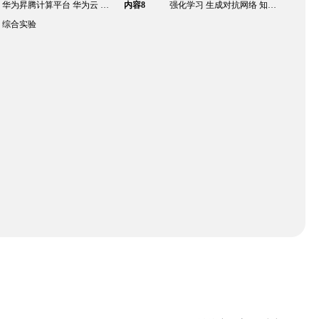
华为昇腾计算平台 华为云 EI 平台 华为终端 AI 平台
内容8
强化学习 生成对抗网络 知识图谱 智能驾驶 量子计算简介 量子计算基本理论 量子机器学习 量子计算软件
综合实验