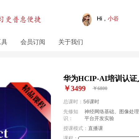
Hi，
小谷
工具
会员订阅
关于我们
华为HCIP-AI培训
￥3499
￥6800
总课时：
56课时
先修知
神经网络基础、图像处理理论
识：
平台开发实验
授课模式：
直播课
课程：