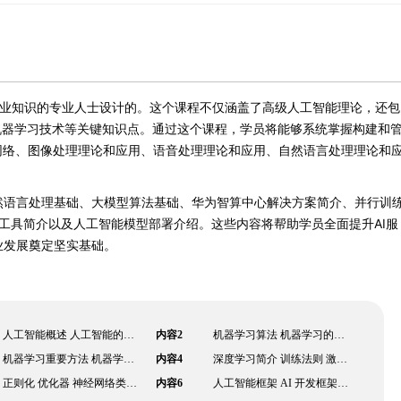
的专业知识的专业人士设计的。这个课程不仅涵盖了高级人工智能理论，还包
级机器学习技术等关键知识点。通过这个课程，学员将能够系统掌握构建和
网络、图像处理理论和应用、语音处理理论和应用、自然语言处理理论和
。
然语言处理基础、大模型算法基础、华为智算中心解决方案简介、并行训
微调算法和工具简介以及人工智能模型部署介绍。这些内容将帮助学员全面提升AI服
业发展奠定坚实基础。
人工智能概述 人工智能的技术领域与 应用领域 华为人工智能发展战略 人工智能的争议和未来
内容2
机器学习算法 机器学习的分类 机器学习的整体流程
机器学习重要方法 机器学习的常见算法
内容4
深度学习简介 训练法则 激活函数
正则化 优化器 神经网络类型 常见问题
内容6
人工智能框架 AI 开发框架 -MindSpor M e indSpore 架构及特性 MindSpore 开发组件 MindSpore AI 应用开发 流程