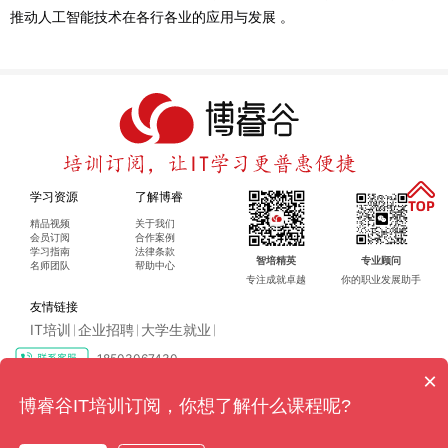
推动人工智能技术在各行各业的应用与发展
。
学习资源
了解博睿
精品视频
关于我们
会员订阅
合作案例
学习指南
法律条款
智培精英
专业顾问
名师团队
帮助中心
专注成就卓越
你的职业发展助手
友情链接
IT培训
企业招聘
大学生就业
|
|
|
18503067430
×
Copyright ©2016-2024 博睿（广州）科技有限公司 All rights reserved
粤ICP
博睿谷IT培训订阅，你想了解什么课程呢?
备17128079号-4