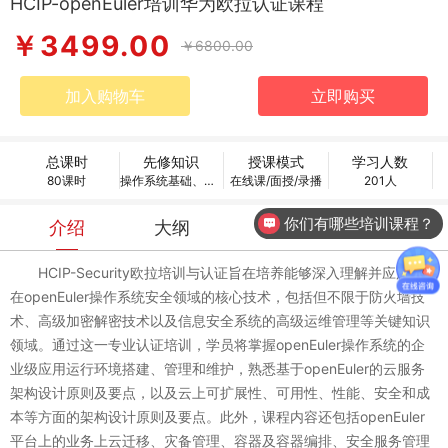
HCIP-openEuler培训华为欧拉认证课程
￥3499.00
￥6800.00
加入购物车
立即购买
总课时
先修知识
授课模式
学习人数
80课时
操作系统基础、文本编辑器使用、软件安装与管理、存储空间管理
在线课/面授/录播
201人
你们有哪些培训课程？
介绍
大纲
讲师
推荐
HCIP-Security欧拉培训与认证旨在培养能够深入理解并应用华为
在openEuler操作系统安全领域的核心技术，包括但不限于防火墙技
术、高级加密解密技术以及信息安全系统的高级运维管理等关键知识
领域。通过这一专业认证培训，学员将掌握openEuler操作系统的企
业级应用运行环境搭建、管理和维护，熟悉基于openEuler的云服务
架构设计原则及要点，以及云上可扩展性、可用性、性能、安全和成
本等方面的架构设计原则及要点。此外，课程内容还包括openEuler
平台上的业务上云迁移、灾备管理、容器及容器编排、安全服务管理