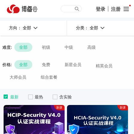
登录
|
注册
全部
全部
方向：
分类：
难度:
全部
初级
中级
高级
价格:
全部
免费
新星会员
精英会员
大师会员
组合套餐
最新
最热
含实验
新课
新课