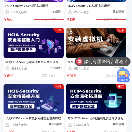
HCIP-Security V4.0 认证实战课程
HCIA-Security V4.0认证实战课程
共60课时
共30课时
1300人参加
1246人参加
￥690
￥199
原价￥1280
原价￥1280
HOT
新课
现在有优惠活动吗
你们有哪些培训课程？
华为HCIA-Security零基础网络安全培训课程（2025）
高级安全安装虚拟机【Security】
共40课时
共3课时
3883人参加
1634人参加
￥69.9
￥29.9
原价￥199
原价￥50
HOT
HOT
华为HCIE-Security精英版网络安全培训课程
华为HCIP-Security深化拓展版安全培训课程
共136课时
共80课时
1868人参加
2033人参加
￥1980
￥680
原价￥7980
原价￥2980