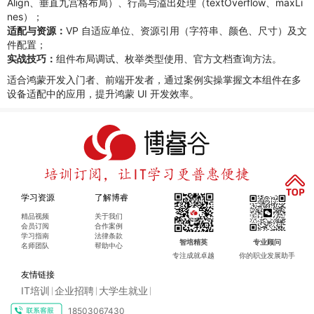
Align、垂直九宫格布局）、行高与溢出处理（textOverflow、maxLi
nes）；
适配与资源：
VP 自适应单位、资源引用（字符串、颜色、尺寸）及文
件配置；
实战技巧：
组件布局调试、枚举类型使用、官方文档查询方法。
适合鸿蒙开发入门者、前端开发者，通过案例实操掌握文本组件在多
设备适配中的应用，提升鸿蒙 UI 开发效率。
学习资源
了解博睿
精品视频
关于我们
会员订阅
合作案例
学习指南
法律条款
智培精英
专业顾问
名师团队
帮助中心
专注成就卓越
你的职业发展助手
友情链接
IT培训
企业招聘
大学生就业
|
|
|
18503067430