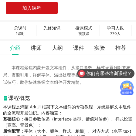
总课时
先修知识
授课模式
学习人数
1课时
视频课
770人
介绍
讲师
大纲
课件
实验
推荐
本课程聚焦鸿蒙开发文本组件，从接口参数、样式设置到对齐布
你们有哪些培训课程？
局、资源引用，详解字体、溢出处理等核心技能，结合实战案例与调
试技巧，助你快速掌握文本组件开发精髓。
课程概览
本课程是鸿蒙 ArkUI 框架下文本组件的专项教程，系统讲解文本组件
的全流程开发知识。内容涵盖：
基础核心：
接口参数传递（interface 类型、键值对传参）、样式设置
（宽高、背景色）；
属性配置：
字体（大小、颜色、样式、粗细）、对齐方式（水平 text