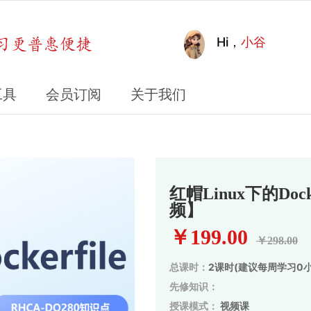
Hi，
小谷
工具
会员订阅
关于我们
红帽Linux下的Do
频】
￥199.00
￥298.00
总课时：
2课时(
建议每周学习0小
先修知识：
授课模式：
视频课