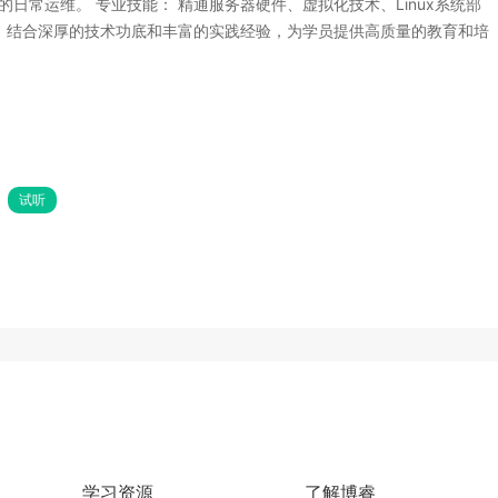
日常运维。 专业技能： 精通服务器硬件、虚拟化技术、Linux系统部
： 结合深厚的技术功底和丰富的实践经验，为学员提供高质量的教育和培
试听
学习资源
了解博睿