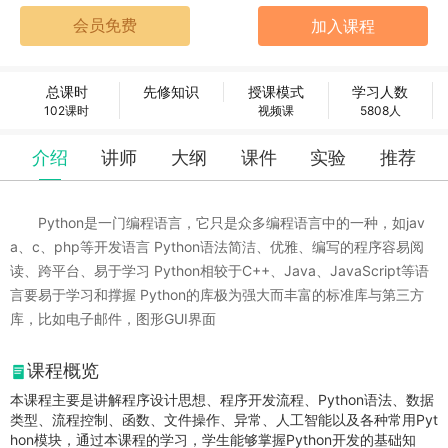
总课时
先修知识
授课模式
学习人数
102课时
视频课
5808人
介绍
讲师
大纲
课件
实验
推荐
Python是一门编程语言，它只是众多编程语言中的一种，如jav
a、c、php等开发语言 Python语法简洁、优雅、编写的程序容易阅
读、跨平台、易于学习 Python相较于C++、Java、JavaScript等语
言要易于学习和撑握 Python的库极为强大而丰富的标准库与第三方
库，比如电子邮件，图形GUI界面
课程概览
本课程主要是讲解
程序设计思想、程序开发流程、
Python
语法、数据
类型、流程控制、函数
、
文件操作、异常、人工智能以及各种常用
Pyt
hon
模块，
通过本课程的学习，学生能够
掌握
Python
开发的基础知