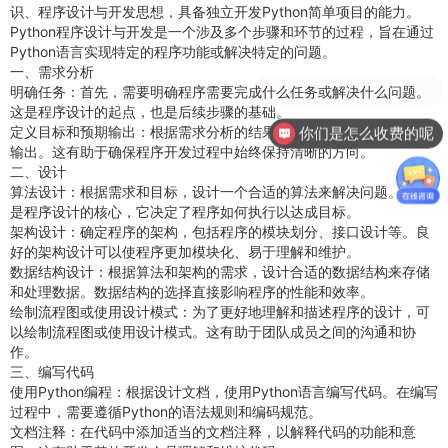
识、程序设计与开发思想，具备独立开发
Python
简单项目的能力
。
Python程序设计与开发是一个涉及多个步骤和环节的过程，旨在通过
Python语言实现特定的程序功能或解决特定的问题。
一、需求分析
你们有哪些培训课程？
明确任务：首先，需要明确程序需要完成什么任务或解决什么问题。
这是程序设计的起点，也是后续步骤的基础。
定义目标和预期输出：根据需求分析的结果，定义程序的目标和预期
你们是怎么收费的呢
输出。这有助于确保程序开发过程中始终保持清晰的方向。
二、设计
算法设计：根据需求和目标，设计一个合适的算法来解决问题。算法
是程序设计的核心，它决定了程序如何执行以达成目标。
架构设计：确定程序的架构，包括程序的模块划分、接口设计等。良
好的架构设计可以使程序更加模块化、易于理解和维护。
数据结构设计：根据算法和架构的需求，设计合适的数据结构来存储
和处理数据。数据结构的选择直接影响程序的性能和效率。
绘制流程图或使用设计模式：为了更好地理解和描述程序的设计，可
以绘制流程图或使用设计模式。这有助于团队成员之间的沟通和协
作。
三、编写代码
使用Python编程：根据设计文档，使用Python语言编写代码。在编写
过程中，需要遵循Python的语法规则和编码规范。
文档注释：在代码中添加适当的文档注释，以解释代码的功能和意