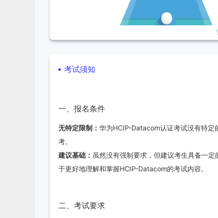
考试须知
一、认证定位与目标
一、报名条件
定位：
该认证定位于培养跨领域解决方案规划设计或
无特定限制：
华为HCIP-Datacom认证考试没
目标：
通过该认证，证明个人具备数据通信领域的专
考。
网络解决方案。
建议基础：
虽然没有强制要求，但建议考生具备一定的网
于更好地理解和掌握HCIP-Datacom的考试内容。
二、证书价值
二、考试要求
提升就业竞争力：
HCIP认证在网络运维、云计算等