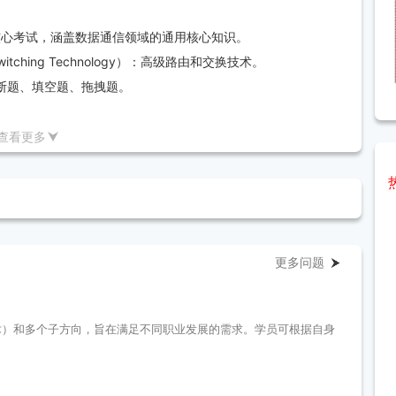
网络协议，掌握企业级网络架构。
络工程师、系统工程师、安全工程师等岗位。
ology）：核心考试，涵盖数据通信领域的通用核心知识。
 & Switching Technology）：高级路由和交换技术。
断题、填空题、拖拽题。
上为通过。
查看更多
在该认证所有考试科目成绩均有效的情况下，才能获取证书。
1考试费用为180美元。
更多问题
核心技术）和多个子方向，旨在满足不同职业发展的需求。学员可根据自身