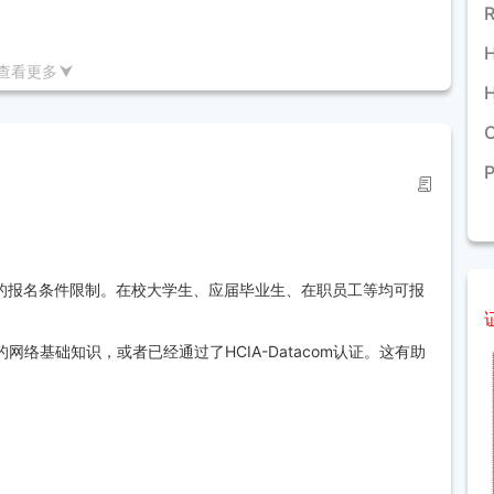
查看更多
单领域规划及部署的高级工程师。
有特定的报名条件限制。在校大学生、应届毕业生、在职员工等均可报
业知识和实践能力，能够设计、部署、运维和优化复杂的企业级
络基础知识，或者已经通过了HCIA-Datacom认证。这有助
行业认可度高，是进入大厂或通信公司的加分项。