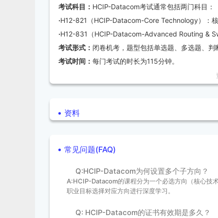
学习前沿技术：
涵盖BGP、OSPF、MPLS等主流
考试科目：
HCIP-Datacom考试通常包括两门科目：
职业发展：
为个人提供更广阔的职业发展机会，如网
·
H12-821（HCIP-Datacom-Core Techn
·
H12-831（HCIP-Datacom-Advanced Routing
考试形式：
闭卷机考，题型包括单选题、多选题、判
考试时间：
每门考试的时长为115分钟。
通过分数：
每门考试的总分为1000分，600分及以
考试有效期：
笔试成绩的有效期为18个月。考生需
考试费用：
H12-821考试费用为300美元，H12-83
资料
三、考试预约流程
常见问题(FAQ)
1.访问华为官网或Pearson VUE网站
Q:HCIP-Datacom为何设置多个子方向？
2.登录华为账号
A:HCIP-Datacom的课程分为一个必选方向（
3.填写个人信息
职业目标选择对应方向进行深度学习。
4.选择考试科目和时间
Q: HCIP-Datacom的证书有效期是多久？
5.选择考试中心