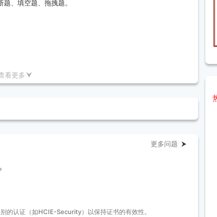
断题、填空题、拖拽题。
ty认证有助于职业发展，提供从技术线到管理线的双轨助推。
ecurity在行业内具有较高的认可度，尤其在使用华为设备的企业
查看更多
人真实姓名注册账号。
。
更多问题
电话预约考试，选择考试时间和地点。
？
试。
认证（如HCIE-Security）以保持证书的有效性。