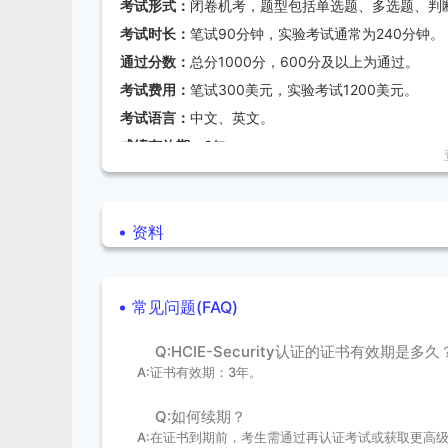
考试形式：
闭卷机考，题型包括单选题、多选题、判
职业发展助力：
在网络安全领域，HCIE-Securi
考试时长：
笔试90分钟，实验考试通常为240分钟。
行业认可度高：
作为华为推出的高级认证，HCIE-S
通过分数：
总分1000分，600分及以上为通过。
中。
考试费用：
笔试300美元，实验考试1200美元。
考试语言：
中文、英文。
成绩有效期：
2年。
三、报考流程
资料
注册华为账号：
访问华为“培训与认证”网站，使用本
选择考试科目：
选择HCIE-Security对应的考试科目
常见问题(FAQ)
预约考试：
通过华为官网、Pearson VUE官网或
支付考试费用：
完成缴费后，预约成功。
Q:HCIE-Security认证的证书有效期是多久
参加考试：
携带有效身份证件，提前到达考场参加考
A:证书有效期：3年。
详细报考流程请查看
【华为认证考试流程指导】
Q:如何续期？
A:在证书到期前，考生需通过再认证考试或获取更高级别的