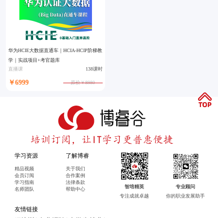
华为HCIE大数据直通车｜HCIA-HCIP阶梯教
学｜实战项目+考官题库
直播课
138课时
￥6999
原价￥8980
学习资源
了解博睿
精品视频
关于我们
会员订阅
合作案例
学习指南
法律条款
智培精英
专业顾问
名师团队
帮助中心
专注成就卓越
你的职业发展助手
友情链接